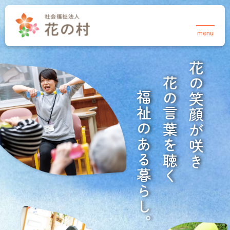
menu
TOPページ
法人について
花
事業紹介
花
の
花の村について
介護事業
福
の
笑
保育事業・あさりこども園
お知らせ
祉
言
顔
保育事業・さくらこども園
の
葉
が
採用情報
育成事業・放課後児童クラブ
あ
を
咲
住宅事業
る
介護事業
聴
き
お知らせ
暮
く
デイサービスセンター 合歓の郷
採用情報
ら
お問い合わせ
ヘルパーステーション 合歓の郷
し
在宅介護支援センター・
。