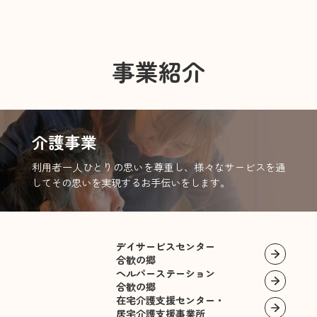
2024.04.01
2026.06.15
事業所情報
法人内
保育・教育方針（認定こども園・放課後児童ク
2023.12.09
2023.12.09
2026.05.11
さくらこども園
あさりこども園
お知らせ
ラブ）
各事業所の所在地
2026年6月
一覧へ
さくらこども園の各種書類
あさりこども園の各種書類
花の村の情報
事業紹介
2026.05.11
お知らせ
2026.05.15
法人内
2026.04.15
お知らせ
花の村の情報
2026年5月
一覧へ
【2026年5月1日開設】児童発達支援・放課後等デ
一覧へ
一覧へ
一覧へ
一覧へ
イサービス「あじさい」
2026.04.15
お知らせ
2026.04.15
法人内
介護事業
【2026年5月1日開設】児童発達支援・放課後等デ
2026年4月
利用者一人ひとりの思いを尊重し、様々なサービスを通
2026.04.01
お知らせ
イサービス「あじさい」
してその思いを実現するお手伝いをします。
For a Future Where Everyone Is Valued
2026.04.01
法人内
2026.04.15
法人内
第28期事業計画（2026年度） 職員のみなさん
2026.04.01
お知らせ
2026年4月
へ
デイサービスセンター
すべての人が尊重される福祉のために
合歓の郷
ヘルパーステーション
2026.04.01
法人内
2026.03.13
法人内
合歓の郷
在宅介護支援センター・
2025.12.15
お知らせ
第28期事業計画（2026年度） 職員のみなさん
2026年3月
居宅介護支援事業所