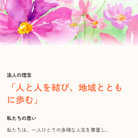
高角放課後児童クラブ
渡津放課後児童クラブ
江津東放課後児童クラブ
住宅事業
サービス付き高齢者向け住宅
『もりハウス』
法人の理念
「人と人を結び、地域ととも
お問い合わせ
に歩む」
私たちの思い
私たちは、一人ひとりの多様な人生を尊重し、