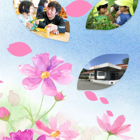
居宅介護支援事業所
小規模多機能型居宅介護 合歓の丘
グループホーム さと・やかた/
グループホーム合歓の丘
配食サービスセンター
花の村温泉
保育事業
あさりこども園
（幼保連携型認定こども園）
さくらこども園
（保育所型認定こども園）
育成事業・放課後児童ク
ラブ