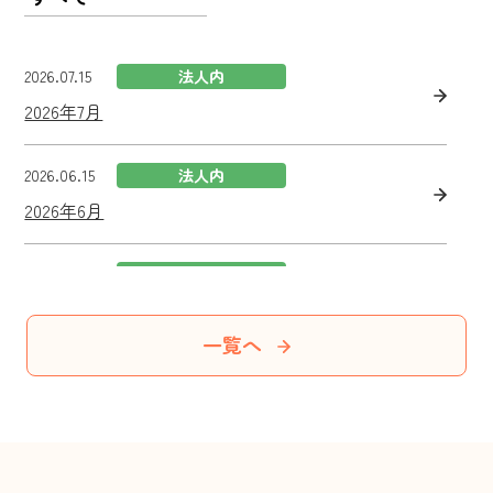
2026.07.15
法人内
2026年7月
2026.06.15
法人内
2026年6月
2026.05.19
事業所情報
Facilities Introduction
一覧へ
2026.05.15
法人内
2024.02.29
2024.02.29
2026.05.11
2026.05.19
2025.03.15
2026.07.15
さくらこども園
あさりこども園
事業所情報
お知らせ
広報誌
法人内
2026年5月
【さくらこども園】2023年度施設関係者評価結
【あさりこども園】2023年度施設関係者評価結
保育・教育方針（認定こども園・放課後児童ク
Facilities Introduction
ハナハナ新聞 vol.52 2025年3月発行
2026年7月
果
果
ラブ）
2026.05.11
お知らせ