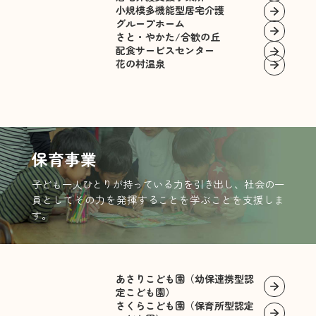
へ
Hanamura Philosophy
小規模多機能型居宅介護
グループホーム
2026.02.13
法人内
さと・やかた/合歓の丘
2026.03.13
法人内
2025.12.13
お知らせ
2026年2月
配食サービスセンター
花の村温泉
2026年3月
花の村の新しい理念
2026.01.15
法人内
2025.08.18
お知らせ
2026年1月
インターンプログラムのご案内
保育事業
2025.12.15
法人内
2024.03.29
お知らせ
2025年12月
子ども一人ひとりが持っている力を引き出し、社会の一
フリースクール『こうとうキャンパス』につい
員としてその力を発揮することを学ぶことを支援しま
て
す。
2025.11.14
法人内
2025年11月
2024.02.22
お知らせ
花の村ラーニングセンター
あさりこども園（幼保連携型認
定こども園）
さくらこども園（保育所型認定