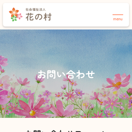
menu
TOPページ
法人について
事業紹介
花の村について
介護事業
保育事業・あさりこども園
お知らせ
お問い合わせ
保育事業・さくらこども園
採用情報
育成事業・放課後児童クラブ
住宅事業
介護事業
お知らせ
デイサービスセンター 合歓の郷
採用情報
お問い合わせ
ヘルパーステーション 合歓の郷
在宅介護支援センター・