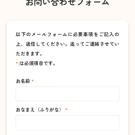
お問い合わせフォーム
居宅介護支援事業所
小規模多機能型居宅介護 合歓の丘
グループホーム さと・やかた/
グループホーム合歓の丘
以下のメールフォームに必要事項をご記入の
上、送信してください。追ってご連絡させてい
配食サービスセンター
ただきます。
花の村温泉
*
は必須項目です。
保育事業
お名前
*
あさりこども園
（幼保連携型認定こども園）
さくらこども園
（保育所型認定こども園）
おなまえ（ふりがな）
*
育成事業・放課後児童ク
ラブ