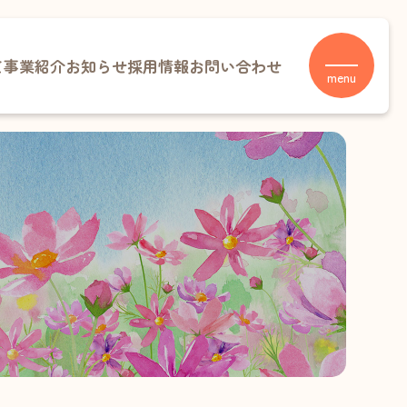
て
事業紹介
お知らせ
採用情報
お問い合わせ
menu
村温泉
事業
りこども園
保連携型認定こども園）
らこども園
育所型認定こども園）
事業・放課後児童クラブ
放課後児童クラブ
放課後児童クラブ