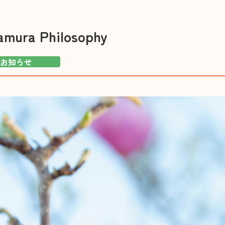
江津
小規模多機能型居宅介護 合歓の丘
住宅
amura Philosophy
グループホーム さと・やかた/
サー
グループホーム合歓の丘
『も
お知らせ
配食サービスセンター