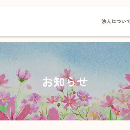
法人につい
TOPページ
花の
花の村について
保育
あさ
お知らせ
（幼
採用情報
お知らせ
さく
（保
介護事業
育成
デイサービスセンター 合歓の郷
高角
ヘルパーステーション 合歓の郷
渡津
在宅介護支援センター・
居宅介護支援事業所