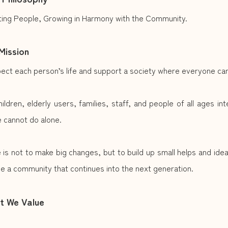
ing People, Growing in Harmony with the Community.
 Mission
ct each person’s life and support a society where everyone can l
ldren, elderly users, families, staff, and people of all ages in
 cannot do alone.
e is not to make big changes, but to build up small helps and id
pe a community that continues into the next generation.
at We Value