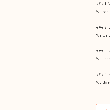
### 1. V
We respe
### 2. 
We welc
### 3. 
We shar
### 4. 
We do n