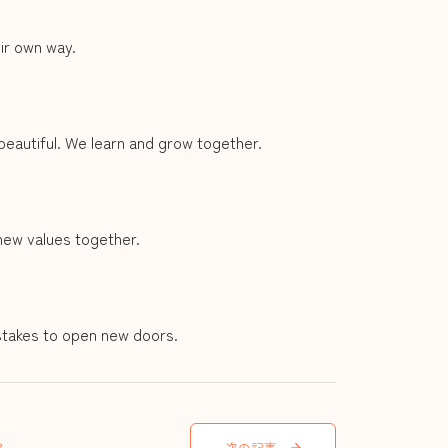
ir own way.
eautiful. We learn and grow together.
new values together.
stakes to open new doors.
次の記事