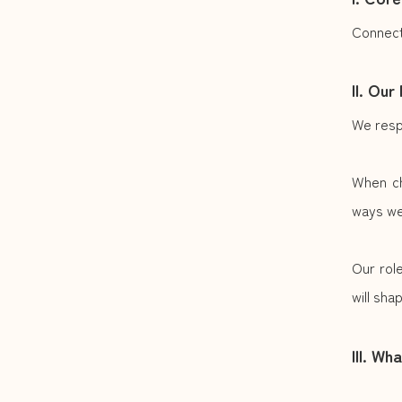
Connect
II. Our
We respe
When chi
ways we
Our rol
will sha
III. Wh