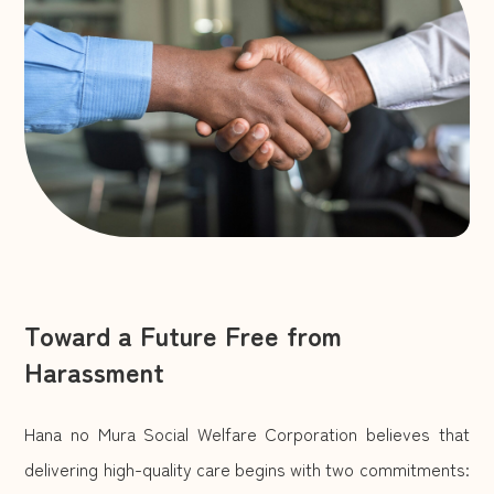
高角放課後児童クラブ
2026年1月
渡津放課後児童クラブ
2025年12月
江津東放課後児童クラブ
住宅事業
2025年11月
サービス付き高齢者向け住宅
2025年10月
『もりハウス』
2025年9月
お問い合わせ
Toward a Future Free from
2025年8月
Harassment
Hana no Mura Social Welfare Corporation believes that
delivering high-quality care begins with two commitments: