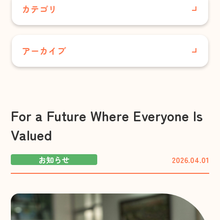
居宅介護支援事業所
カテゴリ
小規模多機能型居宅介護 合歓の丘
すべて
グループホーム さと・やかた/
アーカイブ
グループホーム合歓の丘
さくらこども園
配食サービスセンター
2026年7月
花の村温泉
あさりこども園
2026年6月
保育事業
For a Future Where Everyone Is
お知らせ
Valued
あさりこども園
2026年5月
（幼保連携型認定こども園）
事業所情報
お知らせ
2026.04.01
2026年4月
さくらこども園
広報誌
（保育所型認定こども園）
2026年3月
育成事業・放課後児童ク
法人内
ラブ
2026年2月