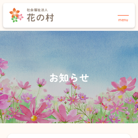
menu
TOPページ
法人について
事業紹介
花の村について
介護事業
保育事業・あさりこども園
お知らせ
お知らせ
保育事業・さくらこども園
採用情報
育成事業・放課後児童クラブ
住宅事業
介護事業
お知らせ
デイサービスセンター 合歓の郷
採用情報
お問い合わせ
ヘルパーステーション 合歓の郷
在宅介護支援センター・