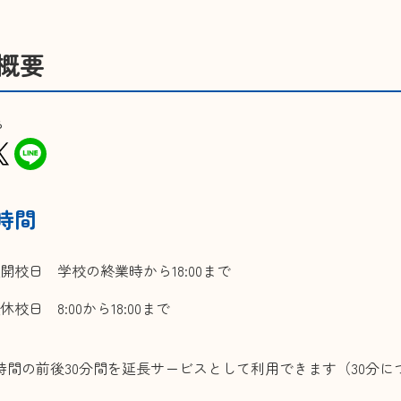
江津
小規模多機能型居宅介護 合歓の丘
住宅
概要
グループホーム さと・やかた/
サー
グループホーム合歓の丘
『も
配食サービスセンター
る
時間
開校日 学校の終業時から18:00まで
休校日 8:00から18:00まで
時間の前後30分間を延長サービスとして利用できます（30分に