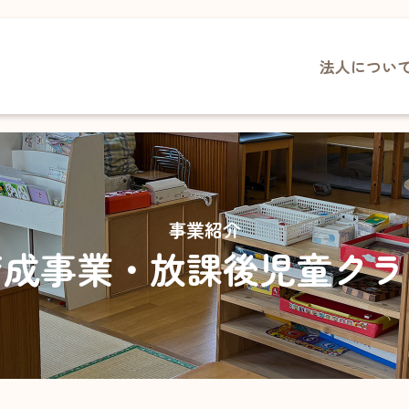
法人につい
TOPページ
花の
花の村について
保育
あさ
お知らせ
（幼
事業紹介
採用情報
さく
育成事業・
放課後児童クラ
（保
介護事業
育成
デイサービスセンター 合歓の郷
高角
ヘルパーステーション 合歓の郷
渡津
在宅介護支援センター・
居宅介護支援事業所