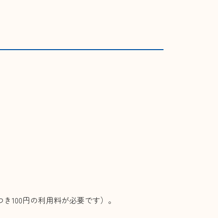
東放課後児童クラブ
事業
ビス付き高齢者向け住宅
りハウス』
つき100円の利用料が必要です）。