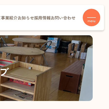
て
事業紹介
お知らせ
採用情報
お問い合わせ
menu
村温泉
事業
りこども園
保連携型認定こども園）
らこども園
ブ
育所型認定こども園）
事業・放課後児童クラブ
放課後児童クラブ
放課後児童クラブ