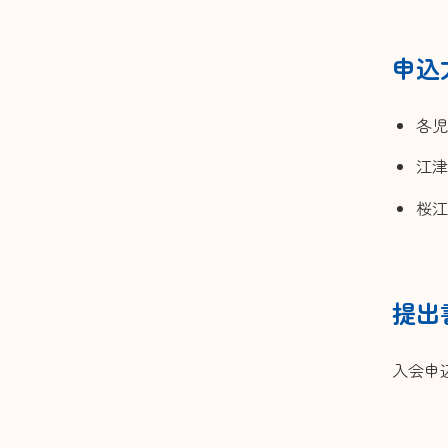
申込
各児
江津
桜江
提出
入会申