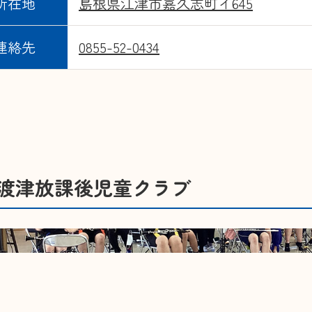
所在地
島根県江津市嘉久志町イ645
連絡先
0855-52-0434
渡津放課後児童クラブ