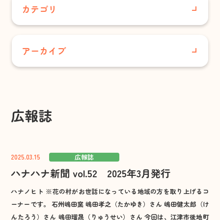
居宅介護支援事業所
カテゴリ
小規模多機能型居宅介護 合歓の丘
すべて
グループホーム さと・やかた/
アーカイブ
グループホーム合歓の丘
さくらこども園
配食サービスセンター
2026年7月
花の村温泉
あさりこども園
2026年6月
保育事業
広報誌
お知らせ
あさりこども園
2026年5月
（幼保連携型認定こども園）
事業所情報
2025.03.15
広報誌
2026年4月
さくらこども園
ハナハナ新聞 vol.52 2025年3月発行
広報誌
（保育所型認定こども園）
2026年3月
ハナノヒト ※花の村がお世話になっている地域の方を取り上げるコ
育成事業・放課後児童ク
法人内
ーナーです。 石州嶋田窯 嶋田孝之（たかゆき）さん 嶋田健太郎（け
ラブ
2026年2月
んたろう）さん 嶋田瑠晟（りゅうせい）さん 今回は、江津市後地町