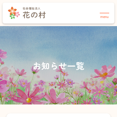
menu
TOPページ
法人について
事業紹介
花の村について
介護事業
保育事業・あさりこども園
お知らせ
お知らせ一覧
保育事業・さくらこども園
採用情報
育成事業・放課後児童クラブ
住宅事業
介護事業
お知らせ
デイサービスセンター 合歓の郷
採用情報
お問い合わせ
ヘルパーステーション 合歓の郷
在宅介護支援センター・