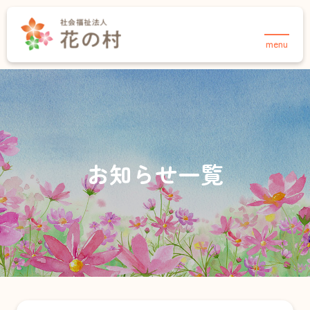
menu
TOPページ
法人について
事業紹介
花の村について
介護事業
保育事業・あさりこども園
お知らせ
お知らせ一覧
保育事業・さくらこども園
採用情報
育成事業・放課後児童クラブ
住宅事業
介護事業
お知らせ
デイサービスセンター 合歓の郷
採用情報
お問い合わせ
ヘルパーステーション 合歓の郷
在宅介護支援センター・