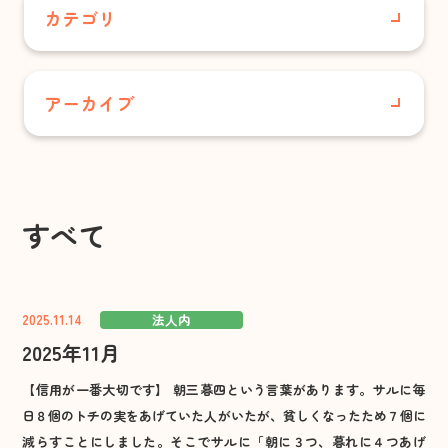
居宅介護支援事業所
カテゴリ
小規模多機能型居宅介護 合歓の丘
すべて
グループホーム さと・やかた/
アーカイブ
グループホーム合歓の丘
さくらこども園
配食サービスセンター
2026年7月
花の村温泉
あさりこども園
2026年6月
保育事業
すべて
お知らせ
あさりこども園
2026年5月
（幼保連携型認定こども園）
事業所情報
2025.11.14
法人内
2026年4月
さくらこども園
2025年11月
広報誌
（保育所型認定こども園）
2026年3月
【信用が一番大切です】 朝三暮四という言葉があります。サルに毎
育成事業・放課後児童ク
法人内
日８個のトチの実をあげていた人がいたが、貧しくなったため７個に
ラブ
2026年2月
減らすことにしました。そこでサルに「朝に３つ、暮れに４つあげ