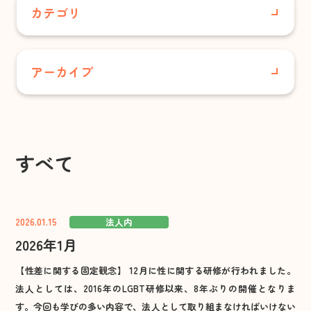
居宅介護支援事業所
カテゴリ
小規模多機能型居宅介護 合歓の丘
すべて
グループホーム さと・やかた/
アーカイブ
グループホーム合歓の丘
さくらこども園
配食サービスセンター
2026年7月
花の村温泉
あさりこども園
2026年6月
保育事業
すべて
お知らせ
あさりこども園
2026年5月
（幼保連携型認定こども園）
事業所情報
2026.01.15
法人内
2026年4月
さくらこども園
2026年1月
広報誌
（保育所型認定こども園）
2026年3月
【性差に関する固定観念】 12月に性に関する研修が行われました。
育成事業・放課後児童ク
法人内
法人としては、2016年のLGBT研修以来、8年ぶりの開催となりま
ラブ
2026年2月
す。今回も学びの多い内容で、法人として取り組まなければいけない