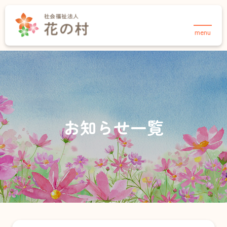
menu
TOPページ
法人について
事業紹介
花の村について
介護事業
保育事業・あさりこども園
お知らせ
お知らせ一覧
保育事業・さくらこども園
採用情報
育成事業・放課後児童クラブ
住宅事業
介護事業
お知らせ
デイサービスセンター 合歓の郷
採用情報
お問い合わせ
ヘルパーステーション 合歓の郷
在宅介護支援センター・