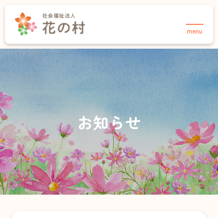
menu
TOPページ
法人について
事業紹介
花の村について
介護事業
保育事業・あさりこども園
お知らせ
お知らせ
保育事業・さくらこども園
採用情報
育成事業・放課後児童クラブ
住宅事業
介護事業
お知らせ
デイサービスセンター 合歓の郷
採用情報
お問い合わせ
ヘルパーステーション 合歓の郷
在宅介護支援センター・