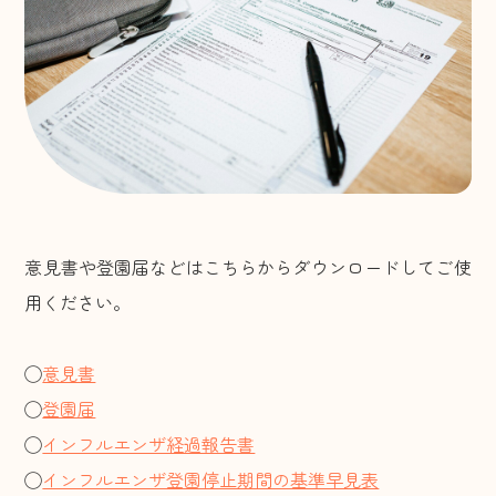
高角放課後児童クラブ
2026年1月
渡津放課後児童クラブ
2025年12月
江津東放課後児童クラブ
住宅事業
2025年11月
サービス付き高齢者向け住宅
2025年10月
『もりハウス』
意見書や登園届などはこちらからダウンロードしてご使
2025年9月
用ください。
お問い合わせ
2025年8月
◯
意見書
◯
登園届
◯
インフルエンザ経過報告書
◯
インフルエンザ登園停止期間の基準早見表