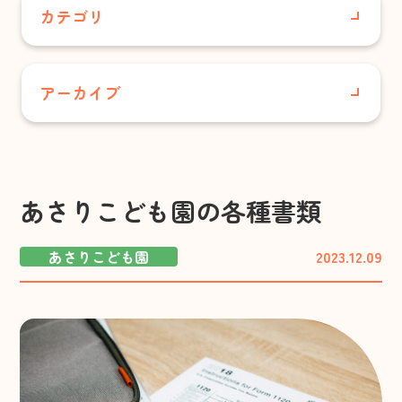
居宅介護支援事業所
カテゴリ
小規模多機能型居宅介護 合歓の丘
すべて
グループホーム さと・やかた/
アーカイブ
グループホーム合歓の丘
さくらこども園
配食サービスセンター
2026年7月
花の村温泉
あさりこども園
2026年6月
保育事業
あさりこども園の各種書類
お知らせ
あさりこども園
2026年5月
あさりこども園
2023.12.09
（幼保連携型認定こども園）
事業所情報
2026年4月
さくらこども園
広報誌
（保育所型認定こども園）
2026年3月
育成事業・放課後児童ク
法人内
ラブ
2026年2月