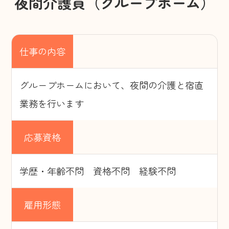
夜間介護員（グループホーム）
居宅介護支援事業所
小規模多機能型居宅介護 合歓の丘
グループホーム さと・やかた/
仕事の内容
グループホーム合歓の丘
配食サービスセンター
グループホームにおいて、夜間の介護と宿直
花の村温泉
業務を行います
保育事業
応募資格
あさりこども園
（幼保連携型認定こども園）
学歴・年齢不問 資格不問 経験不問
さくらこども園
（保育所型認定こども園）
雇用形態
育成事業・放課後児童ク
ラブ