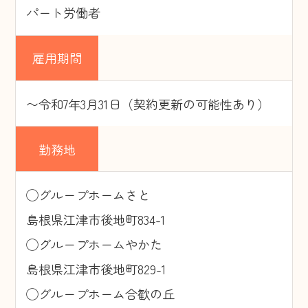
パート労働者
高角放課後児童クラブ
渡津放課後児童クラブ
雇用期間
江津東放課後児童クラブ
住宅事業
〜令和7年3月31日（契約更新の可能性あり）
サービス付き高齢者向け住宅
『もりハウス』
勤務地
お問い合わせ
◯グループホームさと
島根県江津市後地町834-1
◯グループホームやかた
島根県江津市後地町829-1
◯グループホーム合歓の丘