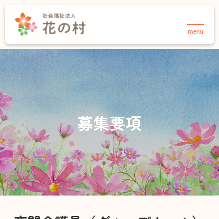
menu
TOPページ
法人について
事業紹介
花の村について
介護事業
保育事業・あさりこども園
お知らせ
募集要項
保育事業・さくらこども園
採用情報
育成事業・放課後児童クラブ
住宅事業
介護事業
お知らせ
デイサービスセンター 合歓の郷
採用情報
お問い合わせ
ヘルパーステーション 合歓の郷
在宅介護支援センター・